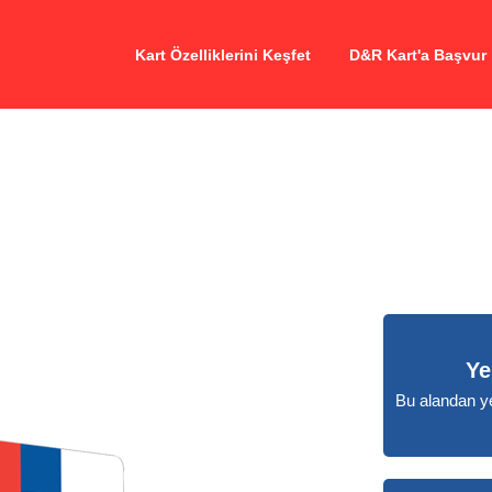
Kart Özelliklerini Keşfet
D&R Kart'a Başvur
Ye
Bu alandan ye