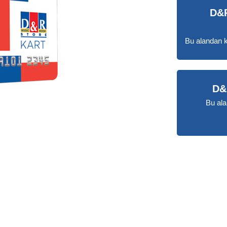
D&R
Bu alandan kiş
D&
Bu ala